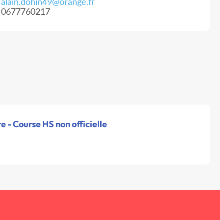
alain.dohin49@orange.fr
0677760217
e - Course HS non officielle