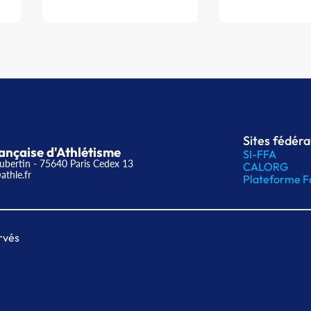
Sites fédér
ançaise d'Athlétisme
SI-FFA
ubertin - 75640 Paris Cedex 13
CALORG
athle.fr
Plateforme F
rvés