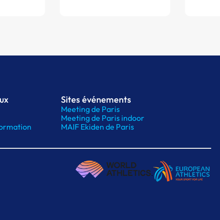
aux
Sites événements
Meeting de Paris
Meeting de Paris indoor
ormation
MAIF Ekiden de Paris