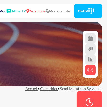
 Mag
Athlé TV
Nos clubs
Mon compte
MENU
Accueil
>
Calendrier
>
Semi Marathon Sylvanais