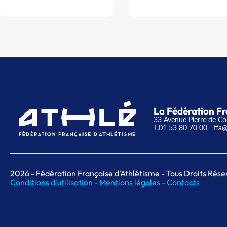
La Fédération Fr
33 Avenue Pierre de Co
T.01 53 80 70 00
- ffa@
2026
- Fédération Française d'Athlétisme - Tous Droits Rése
Conditions d'utilisation -
Mentions légales -
Contacts