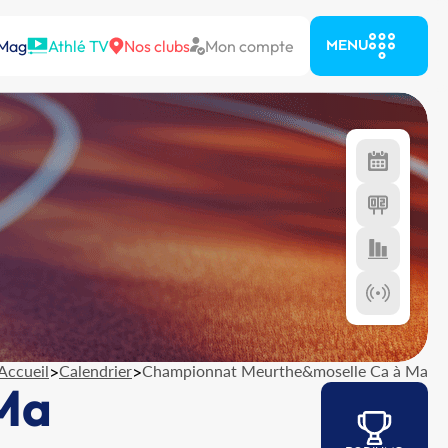
 Mag
Athlé TV
Nos clubs
Mon compte
MENU
Accueil
>
Calendrier
>
Championnat Meurthe&moselle Ca à Ma
Ma