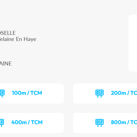
SELLE
Velaine En Haye
LAINE
100m / TCM
200m / T
400m / TCM
800m / T