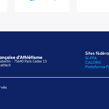
Sites fédér
ançaise d'Athlétisme
SI-FFA
ubertin - 75640 Paris Cedex 13
CALORG
athle.fr
Plateforme F
rvés