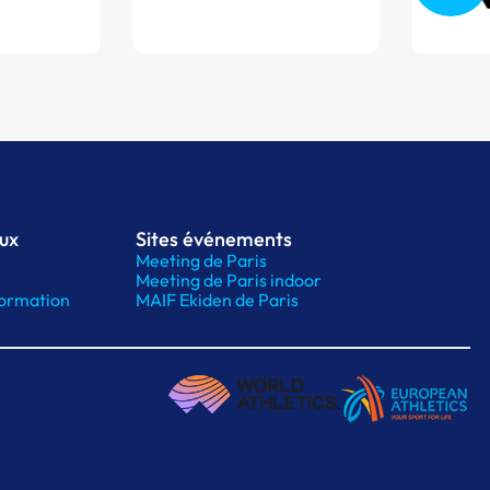
aux
Sites événements
Meeting de Paris
Meeting de Paris indoor
ormation
MAIF Ekiden de Paris