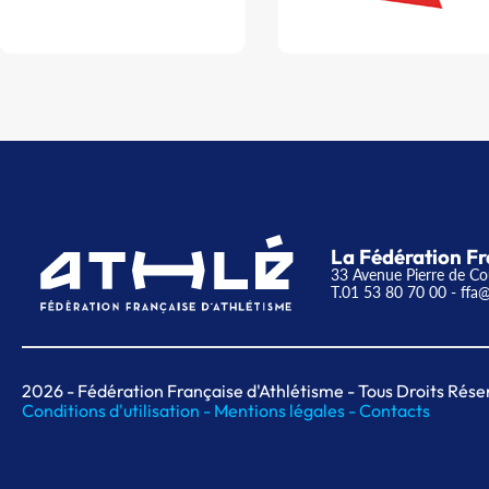
La Fédération Fr
33 Avenue Pierre de Co
T.01 53 80 70 00
- ffa@
2026
- Fédération Française d'Athlétisme - Tous Droits Rése
Conditions d'utilisation -
Mentions légales -
Contacts