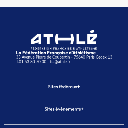
La Fédération Française d'Athlétisme
33 Avenue Pierre de Coubertin - 75640 Paris Cedex 13
T.01 53 80 70 00
- ffa@athle.fr
+
Sites fédéraux
SI-FFA
CALORG
+
Sites événements
Plateforme Formation
Meeting de Paris
Meeting de Paris indoor