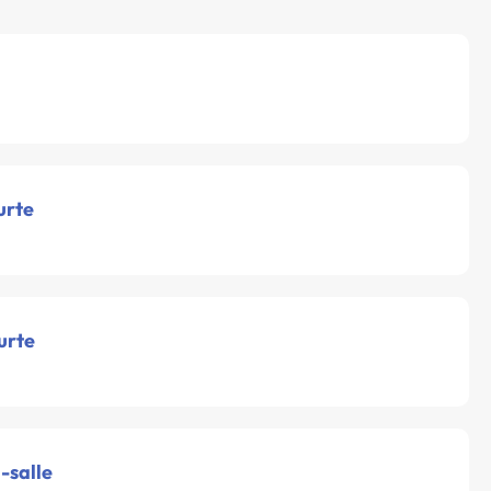
urte
urte
-salle