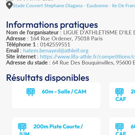
Stade Couvert Stephane Diagana - Eaubonne - Ile De Fra
Informations pratiques
Nom de l’organisateur
: LIGUE D'ATHLETISME D'ILE
Adresse
: 164 Rue Ordener, 75018 Paris
Téléphone 1
: 0142559551
Email
:
hatem.benayed@athleif.org
Site internet
:
https://www.lifa-athle.fr/competitions/
Adresse du stade
: 64 Rue Des Bouquinvilles, 956
Résultats disponibles
60m - Salle / CAM
2
CAF
200m Piste Courte /
6
JUM
CAF