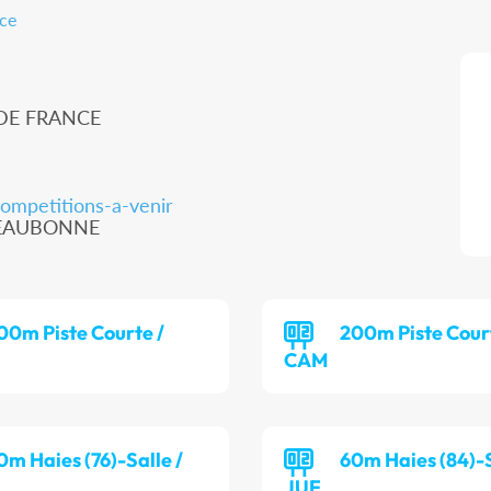
nce
 DE FRANCE
competitions-a-venir
00 EAUBONNE
00m Piste Courte /
200m Piste Cour
CAM
0m Haies (76)-Salle /
60m Haies (84)-S
JUF