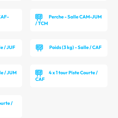
CAF-
Perche - Salle CAM-JUM
/ TCM
le / JUF
Poids (3 kg) - Salle / CAF
lle / JUM
4 x 1 tour Piste Courte /
CAF
ourte /