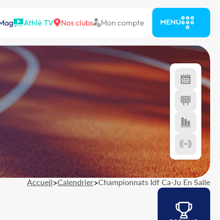
 Mag
Athlé TV
Nos clubs
Mon compte
MENU
Accueil
>
Calendrier
>
Championnats Idf Ca-Ju En Salle