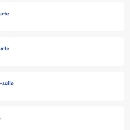
urte
urte
-salle
e