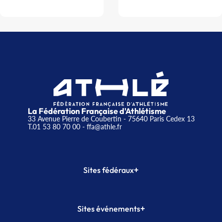
La Fédération Française d'Athlétisme
33 Avenue Pierre de Coubertin - 75640 Paris Cedex 13
T.01 53 80 70 00
- ffa@athle.fr
+
Sites fédéraux
SI-FFA
CALORG
+
Sites événements
Plateforme Formation