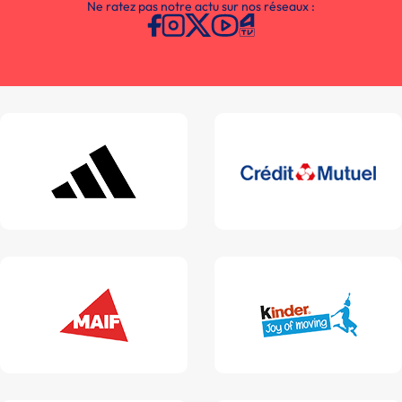
Ne ratez pas notre actu sur nos réseaux :