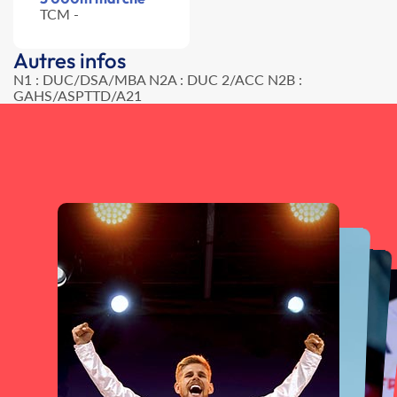
TCM -
Autres infos
N1 : DUC/DSA/MBA N2A : DUC 2/ACC N2B :
GAHS/ASPTTD/A21