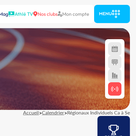
 Mag
Athlé TV
Nos clubs
Mon compte
MENU
Accueil
>
Calendrier
>
Régionaux Individuels Ca à Se