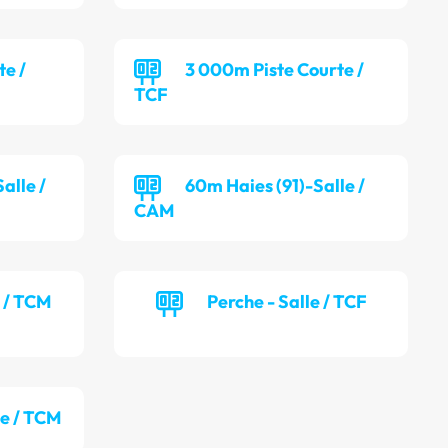
te /
3 000m Piste Courte /
TCF
alle /
60m Haies (91)-Salle /
CAM
e / TCM
Perche - Salle / TCF
le / TCM