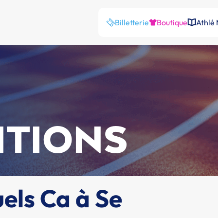
Billetterie
Boutique
Athlé
ITIONS
els Ca à Se