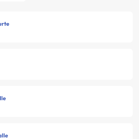
urte
lle
alle