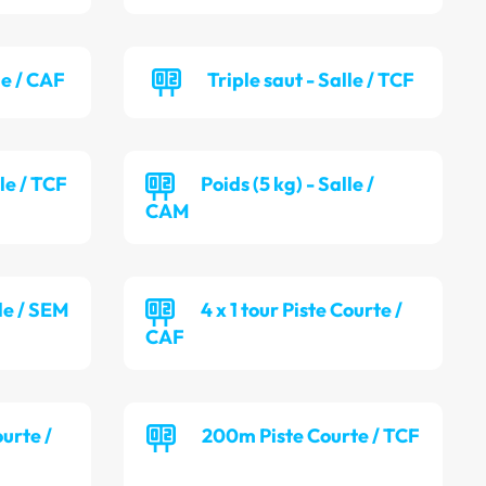
le / CAF
Triple saut - Salle / TCF
lle / TCF
Poids (5 kg) - Salle /
CAM
lle / SEM
4 x 1 tour Piste Courte /
CAF
ourte /
200m Piste Courte / TCF