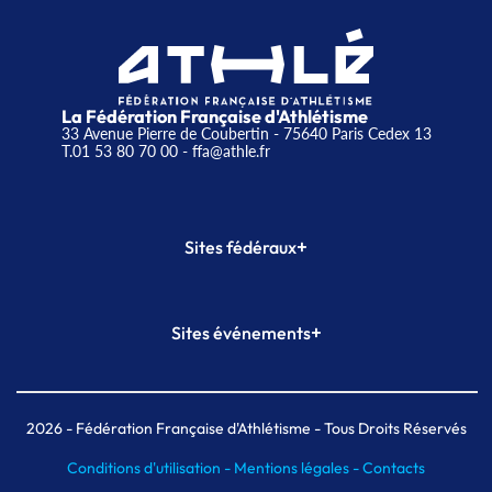
La Fédération Française d'Athlétisme
33 Avenue Pierre de Coubertin - 75640 Paris Cedex 13
T.01 53 80 70 00
- ffa@athle.fr
+
Sites fédéraux
SI-FFA
CALORG
+
Sites événements
Plateforme Formation
Meeting de Paris
Meeting de Paris indoor
MAIF Ekiden de Paris
2026
- Fédération Française d'Athlétisme - Tous Droits Réservés
Conditions d'utilisation -
Mentions légales -
Contacts