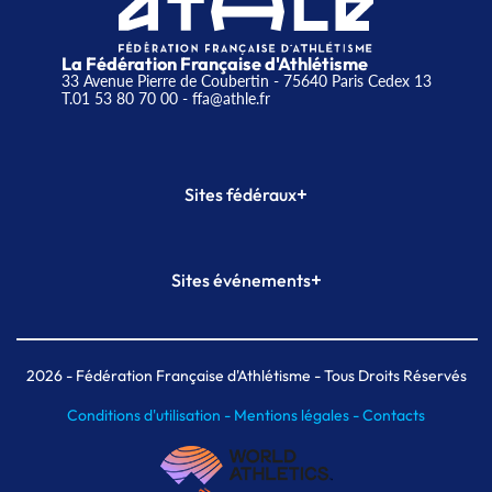
La Fédération Française d'Athlétisme
33 Avenue Pierre de Coubertin - 75640 Paris Cedex 13
T.01 53 80 70 00
- ffa@athle.fr
+
Sites fédéraux
SI-FFA
CALORG
+
Sites événements
Plateforme Formation
Meeting de Paris
Meeting de Paris indoor
MAIF Ekiden de Paris
2026
- Fédération Française d'Athlétisme - Tous Droits Réservés
Conditions d'utilisation -
Mentions légales -
Contacts