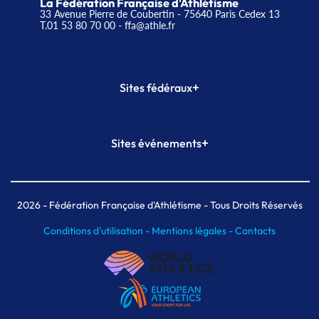
La Fédération Française d'Athlétisme
33 Avenue Pierre de Coubertin - 75640 Paris Cedex 13
T.01 53 80 70 00
- ffa@athle.fr
+
Sites fédéraux
SI-FFA
CALORG
+
Sites événements
Plateforme Formation
Meeting de Paris
Meeting de Paris indoor
MAIF Ekiden de Paris
2026
- Fédération Française d'Athlétisme - Tous Droits Réservés
Conditions d'utilisation -
Mentions légales -
Contacts