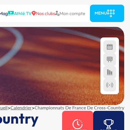
 Mag
Athlé TV
Nos clubs
Mon compte
MENU
ueil
>
Calendrier
>
Championnats De France De Cross-Country
ountry