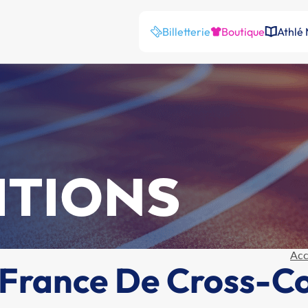
Billetterie
Boutique
Athlé
ITIONS
Acc
France De Cross-C