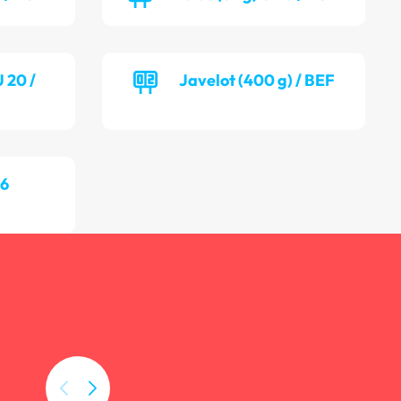
U 20 /
Javelot (400 g) / BEF
16