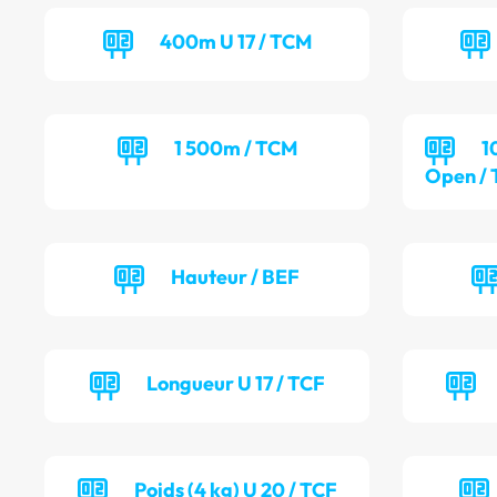
400m U 17 / TCM
1 500m / TCM
1
Open /
Hauteur / BEF
Longueur U 17 / TCF
Poids (4 kg) U 20 / TCF