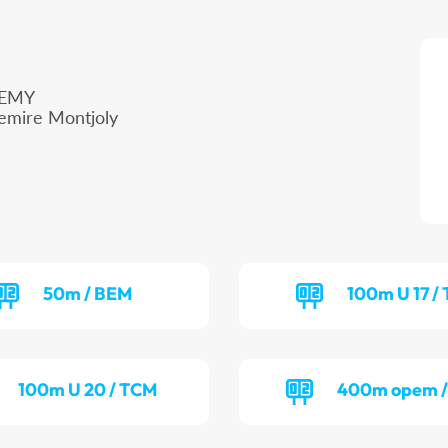
DEMY
emire Montjoly
50m / BEM
100m U 17 /
100m U 20 / TCM
400m opem /