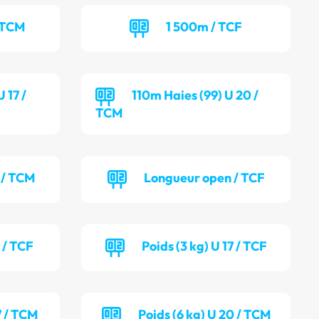
 TCM
1 500m / TCF
 17 /
110m Haies (99) U 20 /
TCM
 / TCM
Longueur open / TCF
 / TCF
Poids (3 kg) U 17 / TCF
7 / TCM
Poids (6 kg) U 20 / TCM