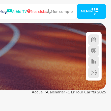
 Mag
Athlé TV
Nos clubs
Mon compte
MENU
Accueil
>
Calendrier
>
1 Er Tour Carifta 2025