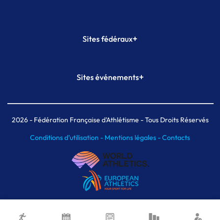
+
Sites fédéraux
SI-FFA
CALORG
+
Sites événements
Plateforme Formation
Meeting de Paris
Meeting de Paris indoor
MAIF Ekiden de Paris
2026
- Fédération Française d'Athlétisme - Tous Droits Réservés
Conditions d'utilisation -
Mentions légales -
Contacts