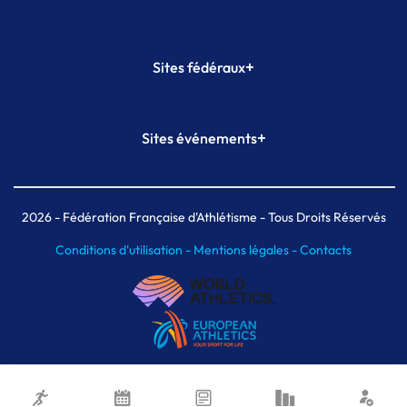
+
Sites fédéraux
SI-FFA
CALORG
+
Sites événements
Plateforme Formation
Meeting de Paris
Meeting de Paris indoor
MAIF Ekiden de Paris
2026
- Fédération Française d'Athlétisme - Tous Droits Réservés
Conditions d'utilisation -
Mentions légales -
Contacts