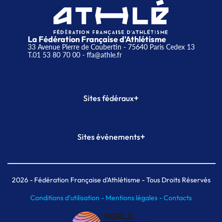
La Fédération Française d'Athlétisme
33 Avenue Pierre de Coubertin - 75640 Paris Cedex 13
T.01 53 80 70 00
- ffa@athle.fr
+
Sites fédéraux
SI-FFA
CALORG
+
Sites événements
Plateforme Formation
Meeting de Paris
Meeting de Paris indoor
MAIF Ekiden de Paris
2026
- Fédération Française d'Athlétisme - Tous Droits Réservés
Conditions d'utilisation -
Mentions légales -
Contacts