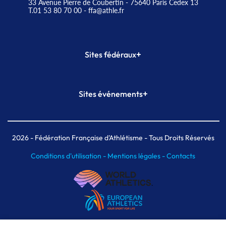
33 Avenue Pierre de Coubertin - 75640 Paris Cedex 13
T.01 53 80 70 00
- ffa@athle.fr
+
Sites fédéraux
SI-FFA
CALORG
+
Sites événements
Plateforme Formation
Meeting de Paris
Meeting de Paris indoor
MAIF Ekiden de Paris
2026
- Fédération Française d'Athlétisme - Tous Droits Réservés
Conditions d'utilisation -
Mentions légales -
Contacts