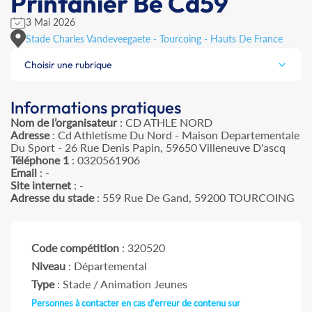
Printanier Be Cd59
3 Mai 2026
Stade Charles Vandeveegaete - Tourcoing - Hauts De France
Choisir une rubrique
Informations pratiques
Nom de l’organisateur
: CD ATHLE NORD
Adresse
: Cd Athletisme Du Nord - Maison Departementale
Du Sport - 26 Rue Denis Papin, 59650 Villeneuve D'ascq
Téléphone 1
: 0320561906
Email
: -
Site internet
: -
Adresse du stade
: 559 Rue De Gand, 59200 TOURCOING
Code compétition
: 320520
Niveau
: Départemental
Type
: Stade / Animation Jeunes
Personnes à contacter en cas d'erreur de contenu sur