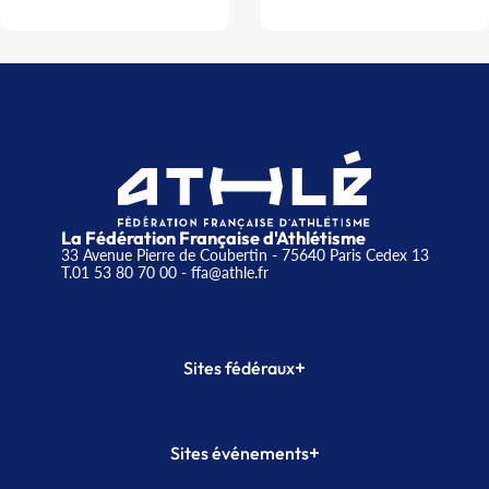
La Fédération Française d'Athlétisme
33 Avenue Pierre de Coubertin - 75640 Paris Cedex 13
T.01 53 80 70 00
- ffa@athle.fr
+
Sites fédéraux
SI-FFA
CALORG
+
Sites événements
Plateforme Formation
Meeting de Paris