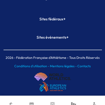
+
Sites fédéraux
SI-FFA
CALORG
+
Sites événements
Plateforme Formation
Meeting de Paris
Meeting de Paris indoor
MAIF Ekiden de Paris
2026
- Fédération Française d'Athlétisme - Tous Droits Réservés
Conditions d'utilisation -
Mentions légales -
Contacts