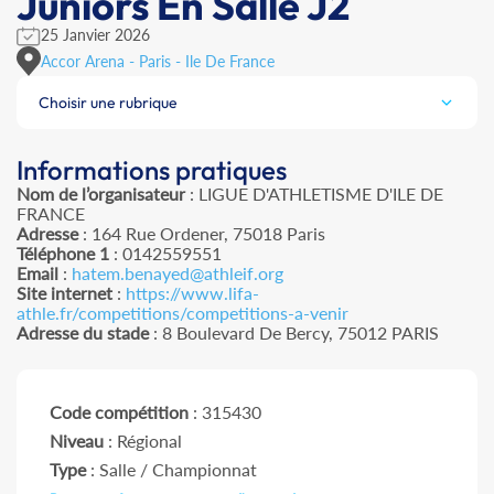
Juniors En Salle J2
25 Janvier 2026
Accor Arena - Paris - Ile De France
Choisir une rubrique
Informations pratiques
Nom de l’organisateur
: LIGUE D'ATHLETISME D'ILE DE
FRANCE
Adresse
: 164 Rue Ordener, 75018 Paris
Téléphone 1
: 0142559551
Email
:
hatem.benayed@athleif.org
Site internet
:
https://www.lifa-
athle.fr/competitions/competitions-a-venir
Adresse du stade
: 8 Boulevard De Bercy, 75012 PARIS
Code compétition
: 315430
Niveau
: Régional
Type
: Salle / Championnat