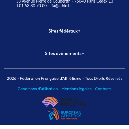
33 Avenue Pierre de Coubertin - 75640 Paris Cedex 13
T.01 53 80 70 00
- ffa@athle.fr
+
Sites fédéraux
SI-FFA
CALORG
+
Sites événements
Plateforme Formation
Meeting de Paris
Meeting de Paris indoor
MAIF Ekiden de Paris
2026
- Fédération Française d'Athlétisme - Tous Droits Réservés
Conditions d'utilisation -
Mentions légales -
Contacts