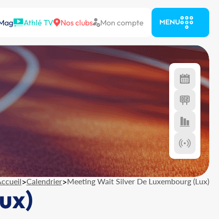
 Mag
Athlé TV
Nos clubs
Mon compte
MENU
ccueil
>
Calendrier
>
Meeting Wait Silver De Luxembourg (Lux)
ux)