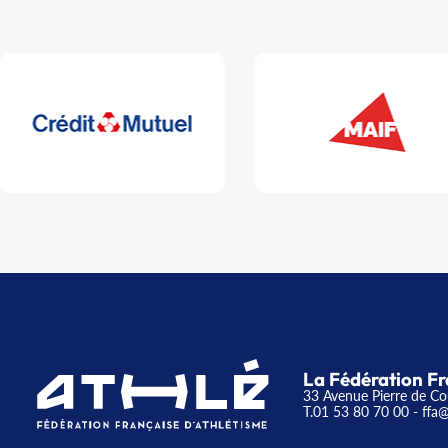
La Fédération Fr
33 Avenue Pierre de Co
T.01 53 80 70 00
- ffa@