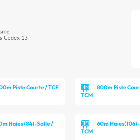
isme
is Cedex 13
00m Piste Courte / TCF
800m Piste Cour
TCM
0m Haies (84)-Salle /
60m Haies(106)-S
TCM