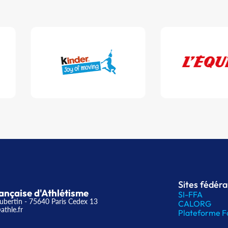
Sites fédér
ançaise d'Athlétisme
SI-FFA
ubertin - 75640 Paris Cedex 13
CALORG
athle.fr
Plateforme F