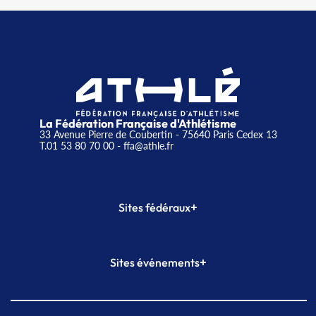
La Fédération Française d'Athlétisme
33 Avenue Pierre de Coubertin - 75640 Paris Cedex 13
T.01 53 80 70 00
- ffa@athle.fr
+
Sites fédéraux
SI-FFA
CALORG
+
Sites événements
Plateforme Formation
Meeting de Paris
Meeting de Paris indoor