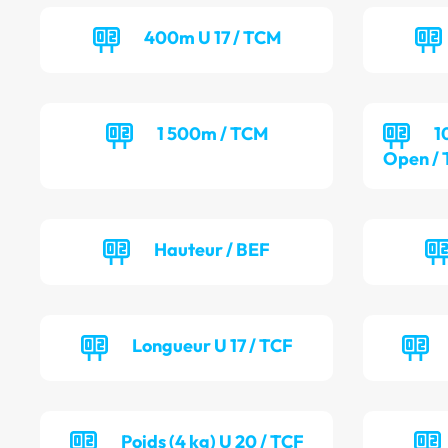
400m U 17 / TCM
1 500m / TCM
1
Open /
Hauteur / BEF
Longueur U 17 / TCF
Poids (4 kg) U 20 / TCF