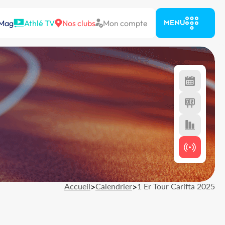
 Mag
Athlé TV
Nos clubs
Mon compte
MENU
Accueil
>
Calendrier
>
1 Er Tour Carifta 2025