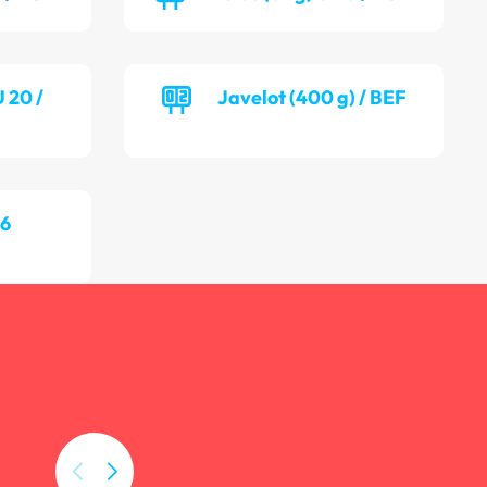
U 20 /
Javelot (400 g) / BEF
16