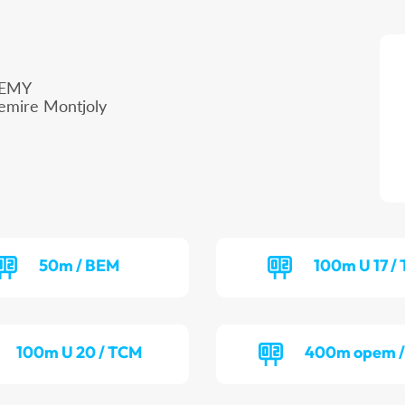
DEMY
emire Montjoly
50m / BEM
100m U 17 /
100m U 20 / TCM
400m opem /