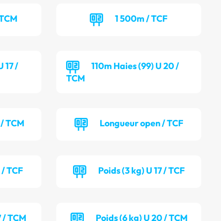
 TCM
1 500m / TCF
 17 /
110m Haies (99) U 20 /
TCM
 / TCM
Longueur open / TCF
 / TCF
Poids (3 kg) U 17 / TCF
7 / TCM
Poids (6 kg) U 20 / TCM