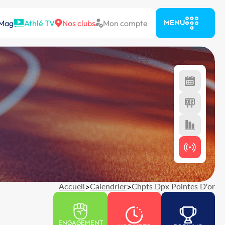
 Mag
Athlé TV
Nos clubs
Mon compte
MENU
Accueil
>
Calendrier
>
Chpts Dpx Pointes D'or
ENGAGEMENT