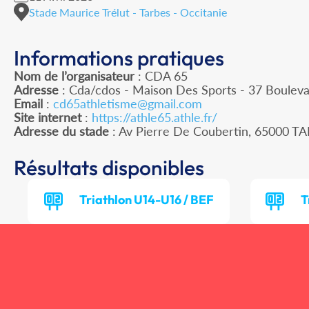
Stade Maurice Trélut - Tarbes - Occitanie
Informations pratiques
Nom de l’organisateur
: CDA 65
Adresse
: Cda/cdos - Maison Des Sports - 37 Boulev
Email
:
cd65athletisme@gmail.com
Site internet
:
https://athle65.athle.fr/
Adresse du stade
: Av Pierre De Coubertin, 65000 T
Résultats disponibles
Triathlon U14-U16 / BEF
T