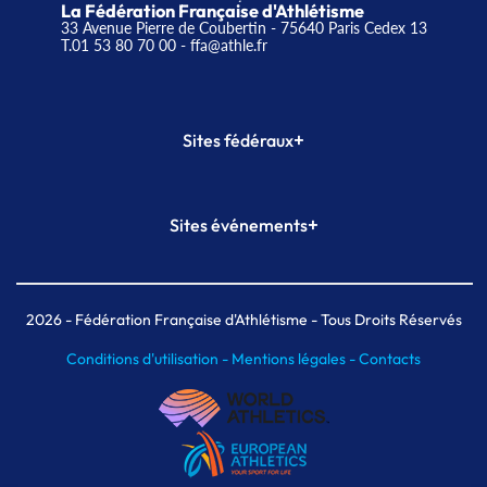
La Fédération Française d'Athlétisme
33 Avenue Pierre de Coubertin - 75640 Paris Cedex 13
T.01 53 80 70 00
- ffa@athle.fr
+
Sites fédéraux
SI-FFA
CALORG
+
Sites événements
Plateforme Formation
Meeting de Paris
Meeting de Paris indoor
MAIF Ekiden de Paris
2026
- Fédération Française d'Athlétisme - Tous Droits Réservés
Conditions d'utilisation -
Mentions légales -
Contacts