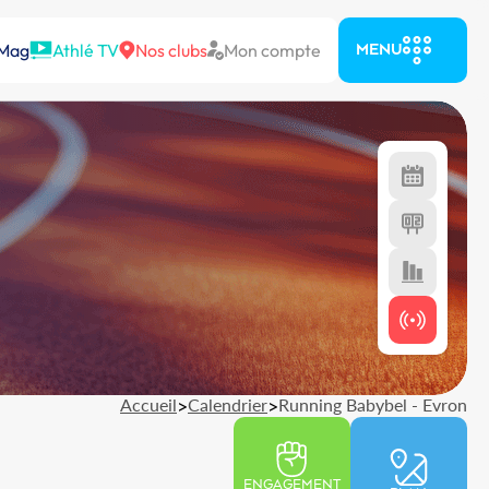
 Mag
Athlé TV
Nos clubs
Mon compte
MENU
Accueil
>
Calendrier
>
Running Babybel - Evron
ENGAGEMENT