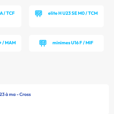
MA / TCF
elite H U23 SE M0 / TCM
 + / MAM
minimes U16 F / MIF
u23 à ma - Cross