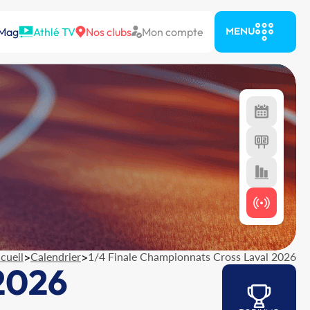
 Mag
Athlé TV
Nos clubs
Mon compte
MENU
cueil
>
Calendrier
>
1/4 Finale Championnats Cross Laval 2026
 2026