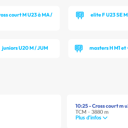
ross court M U23 à MA /
elite F U23 SE 
juniors U20 M / JUM
masters H M1 et
10:25 - Cross court m 
TCM - 3880 m
Plus d'infos