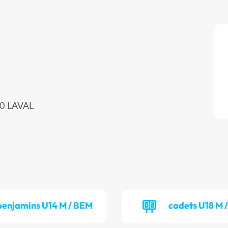
00 LAVAL
benjamins U14 M / BEM
cadets U18 M 