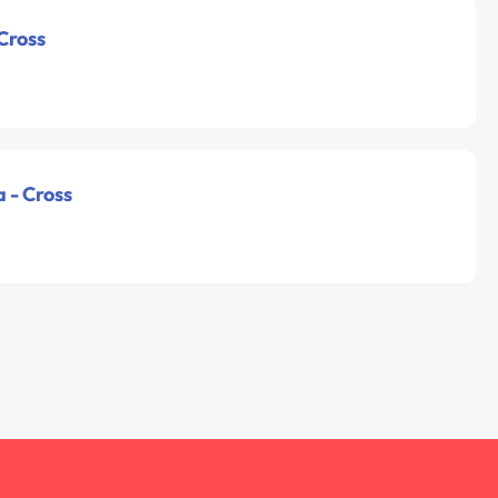
 Cross
a - Cross