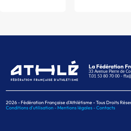
La Fédération Fr
33 Avenue Pierre de Co
T.01 53 80 70 00
- ffa@
2026
- Fédération Française d'Athlétisme - Tous Droits Rése
Conditions d'utilisation -
Mentions légales -
Contacts