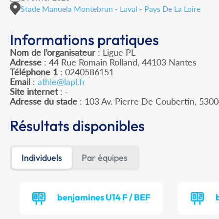
Stade Manuela Montebrun - Laval - Pays De La Loire
Informations pratiques
Nom de l’organisateur
: Ligue PL
Adresse
: 44 Rue Romain Rolland, 44103 Nantes
Téléphone 1
: 0240586151
Email
:
athle@lapl.fr
Site internet
: -
Adresse du stade
: 103 Av. Pierre De Coubertin, 530
Résultats disponibles
Individuels
Par équipes
benjamines U14 F / BEF