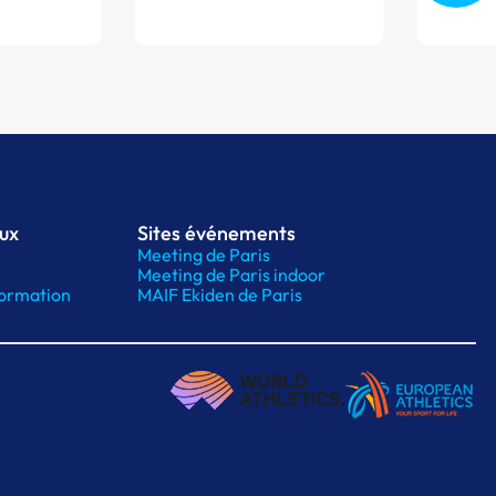
aux
Sites événements
Meeting de Paris
Meeting de Paris indoor
ormation
MAIF Ekiden de Paris