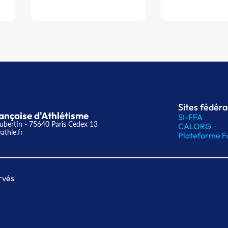
Sites fédér
ançaise d'Athlétisme
SI-FFA
ubertin - 75640 Paris Cedex 13
CALORG
athle.fr
Plateforme F
rvés