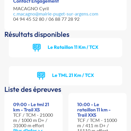
Contact Engagement
MACAGNO Cyril
c.macagno@mairie-puget-sur-argens.com
04 94 45 52 80 / 06 88 77 28 92
Résultats disponibles
Le Rataillon 11 Km / TCX
Le TML 21 Km / TCX
Liste des épreuves
09:00 - Le tml 21
10:00 - Le
km - Trail XS
rataillon 11 km -
TCF / TCM - 21000
Trail XXS
m / 1000 m D+ /
TCF / TCM - 11000
31000 m effort
m / 411 m D+ /
Plus d'infos
15110 m effort