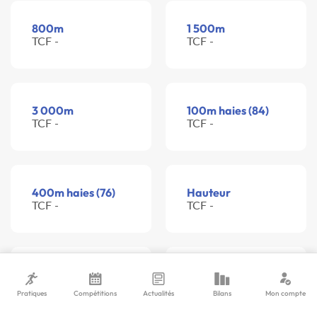
800m
1 500m
TCF -
TCF -
3 000m
100m haies (84)
TCF -
TCF -
400m haies (76)
Hauteur
TCF -
TCF -
Perche
Longueur
TCF -
TCF -
Pratiques
Compétitions
Actualités
Bilans
Mon compte