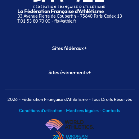
La Fédération Française d'Athlétisme
33 Avenue Pierre de Coubertin - 75640 Paris Cedex 13
T.01 53 80 70 00
- ffa@athle.fr
+
Sites fédéraux
SI-FFA
CALORG
+
Sites événements
Plateforme Formation
Meeting de Paris
Meeting de Paris indoor
MAIF Ekiden de Paris
2026
- Fédération Française d'Athlétisme - Tous Droits Réservés
Conditions d'utilisation -
Mentions légales -
Contacts