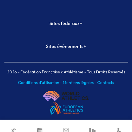
+
Sites fédéraux
SI-FFA
CALORG
+
Sites événements
Plateforme Formation
Meeting de Paris
Meeting de Paris indoor
MAIF Ekiden de Paris
2026
- Fédération Française d'Athlétisme - Tous Droits Réservés
Conditions d'utilisation -
Mentions légales -
Contacts