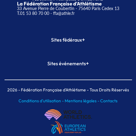
La Fédération Française d'Athlétisme
33 Avenue Pierre de Coubertin - 75640 Paris Cedex 13
T.01 53 80 70 00
- ffa@athle.fr
+
Sites fédéraux
SI-FFA
CALORG
+
Sites événements
Plateforme Formation
Meeting de Paris
Meeting de Paris indoor
MAIF Ekiden de Paris
2026
- Fédération Française d'Athlétisme - Tous Droits Réservés
Conditions d'utilisation -
Mentions légales -
Contacts