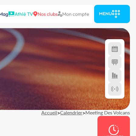
 Mag
Athlé TV
Nos clubs
Mon compte
MENU
Accueil
>
Calendrier
>
Meeting Des Volcans