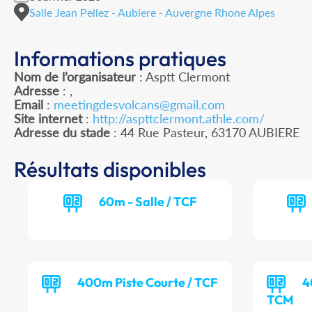
Salle Jean Pellez - Aubiere - Auvergne Rhone Alpes
Informations pratiques
Nom de l’organisateur
: Asptt Clermont
Adresse
: ,
Email
:
meetingdesvolcans@gmail.com
Site internet
:
http://aspttclermont.athle.com/
Adresse du stade
: 44 Rue Pasteur, 63170 AUBIERE
Résultats disponibles
60m - Salle / TCF
400m Piste Courte / TCF
4
TCM