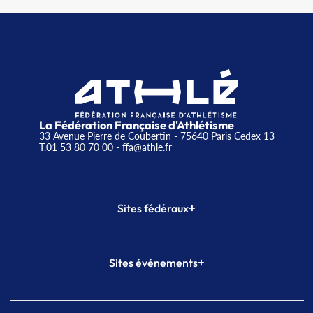
La Fédération Française d'Athlétisme
33 Avenue Pierre de Coubertin - 75640 Paris Cedex 13
T.01 53 80 70 00
- ffa@athle.fr
+
Sites fédéraux
SI-FFA
CALORG
+
Sites événements
Plateforme Formation
Meeting de Paris
Meeting de Paris indoor