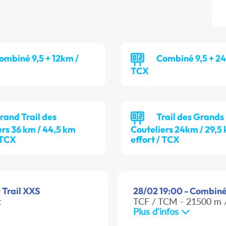
ombiné 9,5 + 12km /
Combiné 9,5 + 2
TCX
rand Trail des
Trail des Grands
ers 36 km / 44,5 km
Couteliers 24km / 29,5
/ TCX
effort / TCX
- Trail XXS
28/02 19:00 - Combiné 
t
TCF / TCM - 21500 m /
Plus d'infos