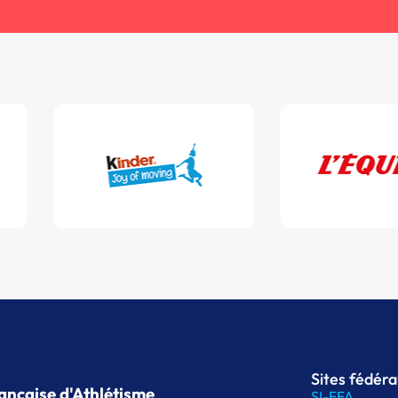
Sites fédér
ançaise d'Athlétisme
SI-FFA