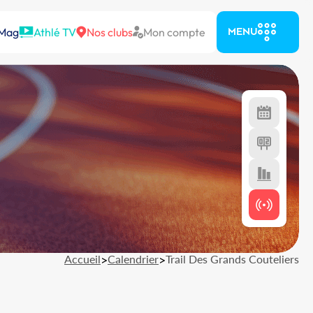
 Mag
Athlé TV
Nos clubs
Mon compte
MENU
Accueil
>
Calendrier
>
Trail Des Grands Couteliers