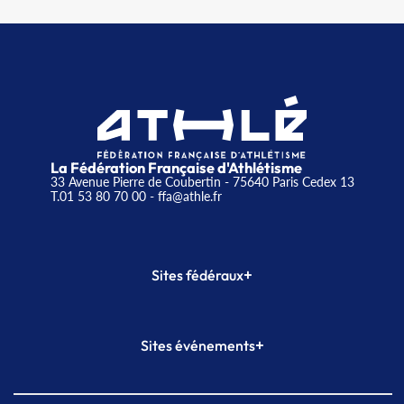
La Fédération Française d'Athlétisme
33 Avenue Pierre de Coubertin - 75640 Paris Cedex 13
T.01 53 80 70 00
- ffa@athle.fr
+
Sites fédéraux
SI-FFA
CALORG
+
Sites événements
Plateforme Formation
Meeting de Paris
Meeting de Paris indoor