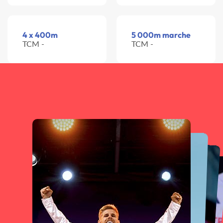
4 x 400m
5 000m marche
TCM -
TCM -