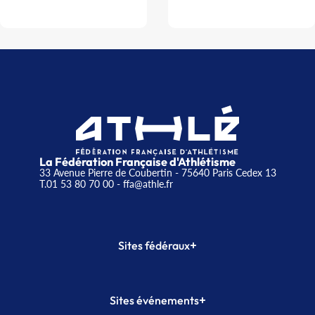
La Fédération Française d'Athlétisme
33 Avenue Pierre de Coubertin - 75640 Paris Cedex 13
T.01 53 80 70 00
- ffa@athle.fr
+
Sites fédéraux
SI-FFA
CALORG
+
Sites événements
Plateforme Formation