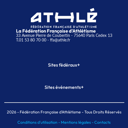
La Fédération Française d'Athlétisme
33 Avenue Pierre de Coubertin - 75640 Paris Cedex 13
T.01 53 80 70 00
- ffa@athle.fr
+
Sites fédéraux
SI-FFA
CALORG
+
Sites événements
Plateforme Formation
Meeting de Paris
Meeting de Paris indoor
MAIF Ekiden de Paris
2026
- Fédération Française d'Athlétisme - Tous Droits Réservés
Conditions d'utilisation -
Mentions légales -
Contacts