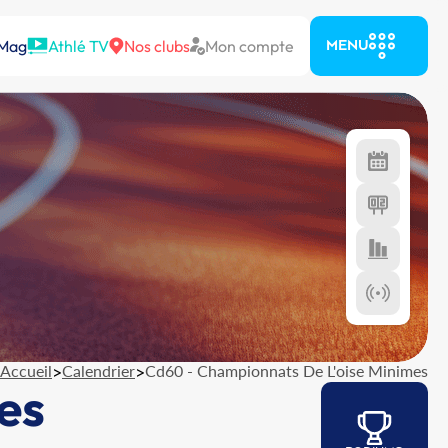
 Mag
Athlé TV
Nos clubs
Mon compte
MENU
Accueil
>
Calendrier
>
Cd60 - Championnats De L'oise Minimes
es