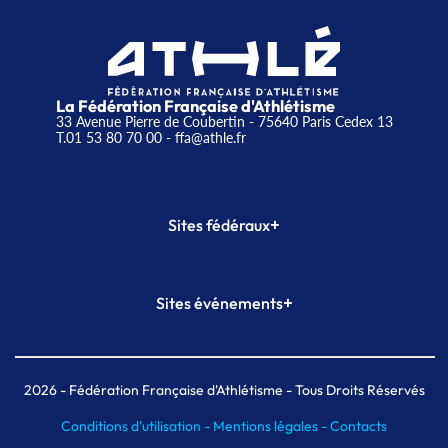
La Fédération Française d'Athlétisme
33 Avenue Pierre de Coubertin - 75640 Paris Cedex 13
T.01 53 80 70 00
- ffa@athle.fr
+
Sites fédéraux
SI-FFA
CALORG
+
Sites événements
Plateforme Formation
Meeting de Paris
Meeting de Paris indoor
MAIF Ekiden de Paris
2026
- Fédération Française d'Athlétisme - Tous Droits Réservés
Conditions d'utilisation -
Mentions légales -
Contacts