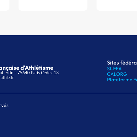
Sites fédér
ançaise d'Athlétisme
SI-FFA
ubertin - 75640 Paris Cedex 13
CALORG
athle.fr
Plateforme F
rvés