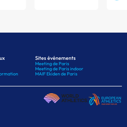
aux
Sites événements
Meeting de Paris
Meeting de Paris indoor
ormation
MAIF Ekiden de Paris