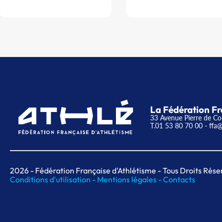
La Fédération Fr
33 Avenue Pierre de Co
T.01 53 80 70 00
- ffa@
2026
- Fédération Française d'Athlétisme - Tous Droits Rése
Conditions d'utilisation -
Mentions légales -
Contacts