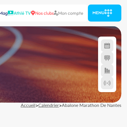
 Mag
Athlé TV
Nos clubs
Mon compte
MENU
Accueil
>
Calendrier
>
Abalone Marathon De Nantes