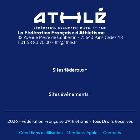
La Fédération Française d'Athlétisme
33 Avenue Pierre de Coubertin - 75640 Paris Cedex 13
T.01 53 80 70 00
- ffa@athle.fr
+
Sites fédéraux
SI-FFA
CALORG
+
Sites événements
Plateforme Formation
Meeting de Paris
Meeting de Paris indoor
MAIF Ekiden de Paris
2026
- Fédération Française d'Athlétisme - Tous Droits Réservés
Conditions d'utilisation -
Mentions légales -
Contacts