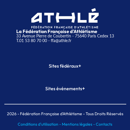
La Fédération Française d'Athlétisme
33 Avenue Pierre de Coubertin - 75640 Paris Cedex 13
T.01 53 80 70 00
- ffa@athle.fr
+
Sites fédéraux
SI-FFA
CALORG
+
Sites événements
Plateforme Formation
Meeting de Paris
Meeting de Paris indoor
MAIF Ekiden de Paris
2026
- Fédération Française d'Athlétisme - Tous Droits Réservés
Conditions d'utilisation -
Mentions légales -
Contacts