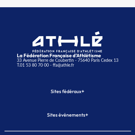
La Fédération Française d'Athlétisme
33 Avenue Pierre de Coubertin - 75640 Paris Cedex 13
T.01 53 80 70 00
- ffa@athle.fr
+
Sites fédéraux
SI-FFA
CALORG
+
Sites événements
Plateforme Formation
Meeting de Paris
Meeting de Paris indoor