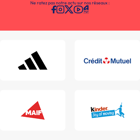
Ne ratez pas notre actu sur nos réseaux :