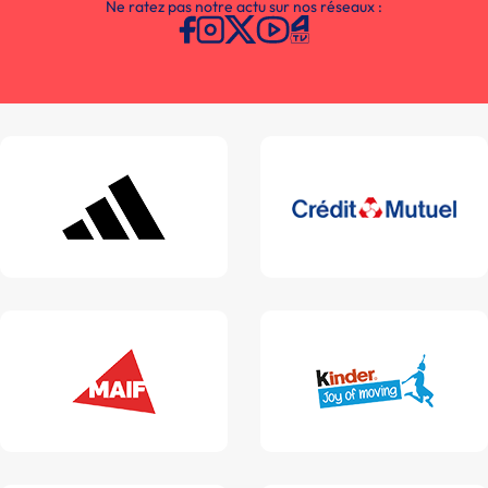
Ne ratez pas notre actu sur nos réseaux :