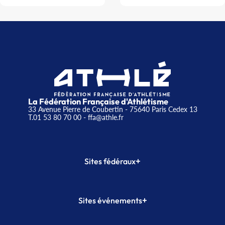
La Fédération Française d'Athlétisme
33 Avenue Pierre de Coubertin - 75640 Paris Cedex 13
T.01 53 80 70 00
- ffa@athle.fr
+
Sites fédéraux
SI-FFA
CALORG
+
Sites événements
Plateforme Formation
Meeting de Paris