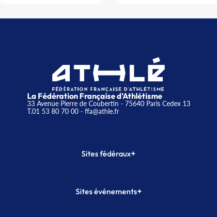
La Fédération Française d'Athlétisme
33 Avenue Pierre de Coubertin - 75640 Paris Cedex 13
T.01 53 80 70 00
- ffa@athle.fr
+
Sites fédéraux
SI-FFA
CALORG
+
Sites événements
Plateforme Formation
Meeting de Paris