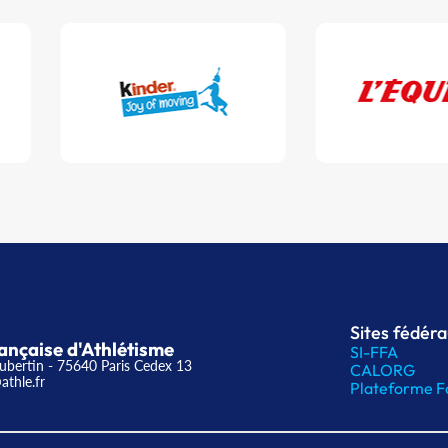
Sites fédér
ançaise d'Athlétisme
SI-FFA
ubertin - 75640 Paris Cedex 13
CALORG
athle.fr
Plateforme F