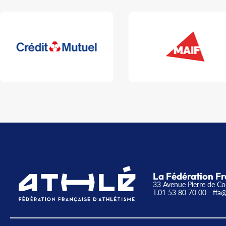
La Fédération Fr
33 Avenue Pierre de Co
T.01 53 80 70 00
- ffa@