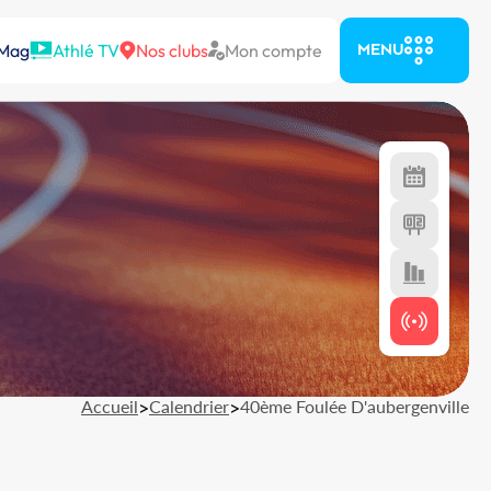
 Mag
Athlé TV
Nos clubs
Mon compte
MENU
Accueil
>
Calendrier
>
40ème Foulée D'aubergenville