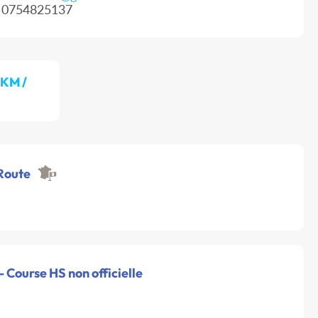
0754825137
 KM /
 Route
 - Course HS non officielle